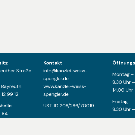
itz
Kontakt
Öffnungs
reuther Straße
info@kanzlei-weiss-
Montag –
spengler.de
8.30 Uhr –
Bayreuth
www.kanzlei-weiss-
14.00 Uhr 
 12 99 12
spengler.de
Freitag
telle
UST-ID 208/286/70019
8.30 Uhr –
g 84
Hof
 7549 8902 