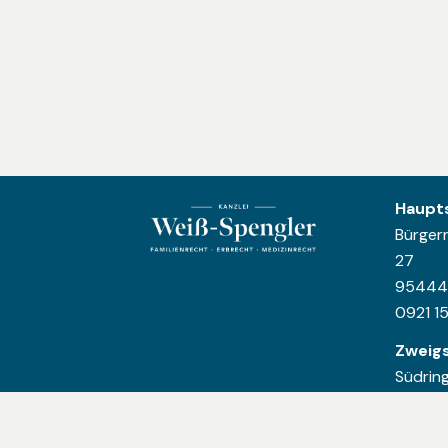
Haupts
Bürger
27
95444 
0921 15
Zweigs
Südrin
95032 
09281