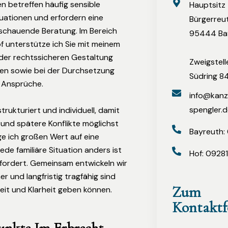
n betreffen häufig sensible
Hauptsitz
tuationen und erfordern eine
Bürgerreu
sschauende Beratung. Im Bereich
95444 Ba
f unterstütze ich Sie mit meinem
der rechtssicheren Gestaltung
Zweigstell
ten sowie bei der Durchsetzung
Südring 8
 Ansprüche.
info@kanz
spengler.d
strukturiert und individuell, damit
und spätere Konflikte möglichst
Bayreuth: 
e ich großen Wert auf eine
ede familiäre Situation anders ist
Hof: 0928
rfordert. Gemeinsam entwickeln wir
er und langfristig tragfähig sind
Zum
eit und Klarheit geben können.
Kontaktf