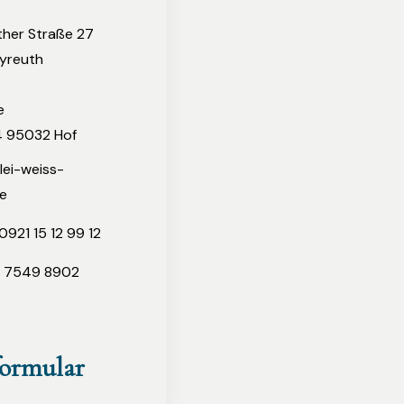
ther Straße 27
yreuth
e
4 95032 Hof
lei-weiss-
e
0921 15 12 99 12
1 7549 8902
ormular