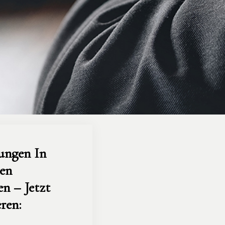
ungen In 
en 
n – Jetzt 
ren: