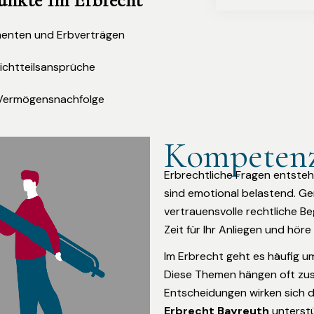
unkte Im Erbrecht
enten und Erbverträgen
flichtteilsansprüche
 Vermögensnachfolge
Kompetenz
Erbrechtliche Fragen entsteh
sind emotional belastend. Ge
vertrauensvolle rechtliche Be
Zeit für Ihr Anliegen und höre
Im Erbrecht geht es häufig um
Diese Themen hängen oft zusa
Entscheidungen wirken sich di
Erbrecht Bayreuth
unterstü