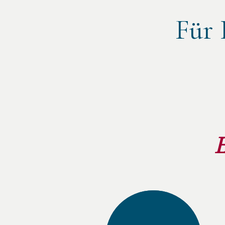
Für 
E