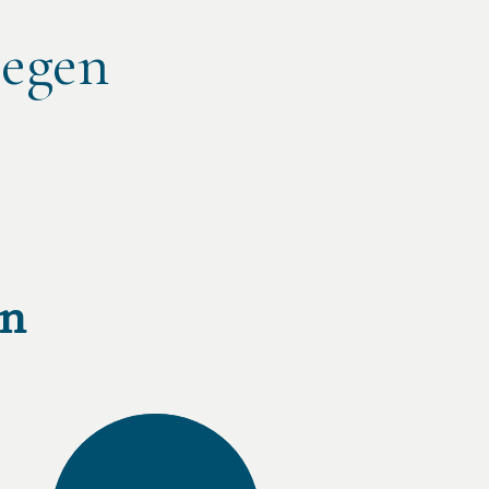
iegen
en