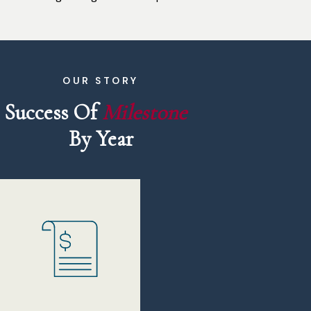
OUR STORY
Success Of 
M
i
l
e
s
t
o
n
e
By Year
Criminal 
Dui ut ornare lectu
eget felis eget nun
'07